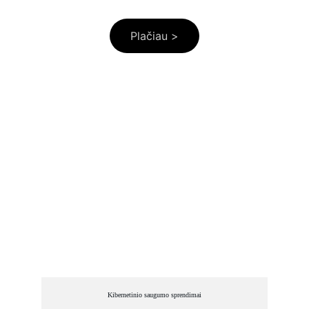
Cohesity.
Plačiau >
Mūsų sprendimai
Technologiniai sprendimai, kurie kuria 
saugumą ir patikimumą jūsų verslui.
Kibernetinio saugumo sprendimai