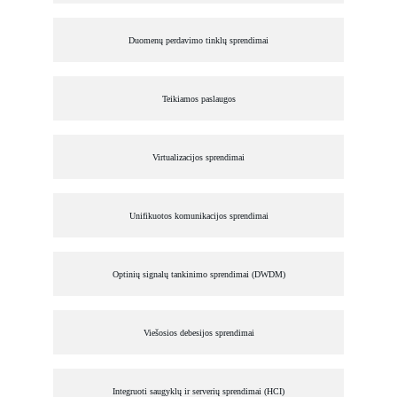
Duomenų perdavimo tinklų sprendimai
Teikiamos paslaugos
Virtualizacijos sprendimai
Unifikuotos komunikacijos sprendimai
Optinių signalų tankinimo sprendimai (DWDM)
Viešosios debesijos sprendimai
Integruoti saugyklų ir serverių sprendimai (HCI)