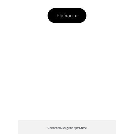
Cohesity.
Plačiau >
Mūsų sprendimai
Technologiniai sprendimai, kurie kuria 
saugumą ir patikimumą jūsų verslui.
Kibernetinio saugumo sprendimai