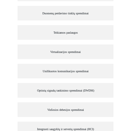
Duomenų perdavimo tinklų sprendimai
Teikiamos paslaugos
Virtualizacijos sprendimai
Unifikuotos komunikacijos sprendimai
Optinių signalų tankinimo sprendimai (DWDM)
Viešosios debesijos sprendimai
Integruoti saugyklų ir serverių sprendimai (HCI)